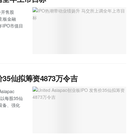
公开售股
，主板金融
IPO市值目
发售价35仙拟筹资4873万令吉
iapac
拟以每股35仙
设备、强化