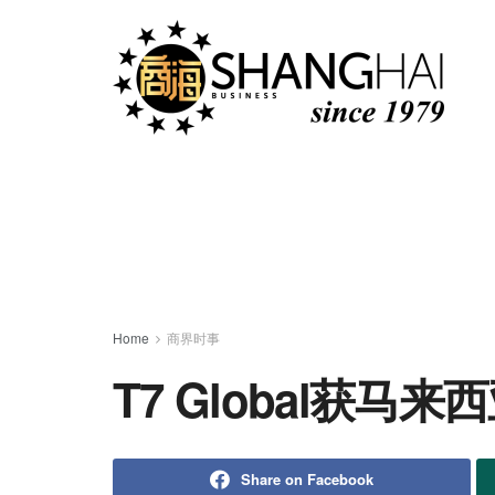
Home
商界时事
T7 Global获马
Share on Facebook