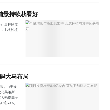
前景持续获看好
果串产量持续改
8，主板种植
加码大马布局
）表示，由于设
大马莱纳斯
成本大幅提高至
加逾60%。