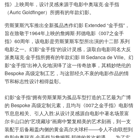
指》上映周年，设计灵感来源于电影中奥瑞克·金手指
（Auric Goldfinger）所拥有的年款幻影。
劳斯莱斯汽车推出全新孤品杰作幻影 Extended “金手指”，
旨在致敬于1964年上映的詹姆斯·邦德电影《007之金手
指》60周年，该电影是劳斯莱斯车型所出演的十二部 系列
电影之一。幻影“金手指”的设计灵感，汲取自电影同名大反
派奥瑞克·金手指所拥有的年款幻影 III Sedanca de Ville。幻
影“金手指”出神入化地演绎了这一传奇故事，其精妙绝伦的
Bespoke 高级定制工艺，与这部经久不衰的电影作品的情
节和标志性设计相得益彰。
幻影“金手指”拥有劳斯莱斯为孤品车型打造的工艺最为广博
的 Bespoke 高级定制元素，且均与《007之金手指》电影情
节息息相关、引人入胜:从设计灵感源自电影中著名场景富
尔卡山口的“艺境藏珍”画廊中繁复精美的艺术刻画，到一支
装配于后备厢盖内侧的黄金高尔夫球杆——令人不由联想到
电影中奥瑞克·金手指与詹姆斯·邦德的首次相遇……为了实