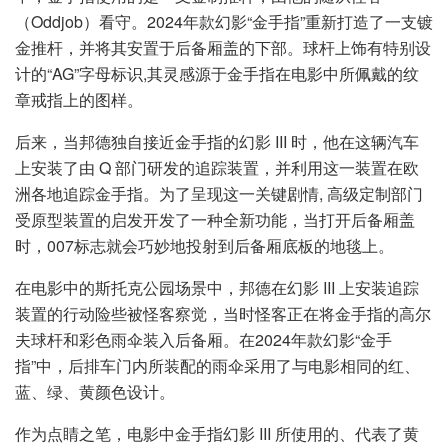
（Oddjob）看守。2024年款幻影“金手指”重新打造了一支镀
金推杆，并将其安置于后备厢盖的下部。球杆上饰有特别设
计的“AG”字母标识,其灵感源于金手指在电影中所佩戴的纹
章戒指上的图样。
后来，当邦德独自接近金手指的幻影 III 时，他在这辆汽车
上安装了由 Q 部门研发的追踪装置，并利用这一装置在欧
洲各地追踪金手指。为了呈现这一关键剧情, 高级定制部门
受原型装置的启发开发了一种全新功能，当打开后备厢盖
时，007标志就会巧妙地投射到后备厢底板的地毯上。
在电影中的斯托克公园场景中，邦德在幻影 III 上安装追踪
装置的行动险些被怪客察觉，当时怪客正在将金手指的高尔
夫球杆和彩色雨伞装入后备厢。在2024年款幻影“金手
指”中，后排车门内所装配的雨伞采用了与电影相同的红、
蓝、绿、黄颜色设计。
作为点睛之笔，电影中金手指幻影 III 所使用的、代表了黄