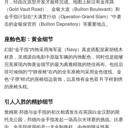
月，经由次原型开发才最终完成。地图上标注有金库路
（Gold Vault Road）、金银大道（Bullion Boulevard）和
金手指计划在“大满贯行动（Operation Grand Slam）”中袭
击的金银保管所（Bullion Depository）等重要地点。
座舱色彩：黄金细节
幻影“金手指”内饰采用海军蓝（Navy）真皮搭配皇家胡桃木
材质，灵感源自电影中原版车辆的内饰配色，同时也是能够
完美展现内饰黄金细节的最为典雅精致的绝佳画布。包括后
排可倾倒的“宁静座椅”在内的全车座椅均采用金色缝线、金
色“子弹”样式的座椅绲边装饰，以及饰有金色双 R 字样刺绣
的座椅头枕。
引人入胜的精妙细节
詹姆斯·邦德与金手指的初次相遇发生在英国白金汉郡的斯
托克公园，邦德向金手指发起一场高尔夫球赛的挑战。比赛
中，金手指使用的是一支金制推杆，由他的随从怪客