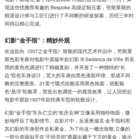
现这些优雅而有趣的 Bespoke 高级定制元素，劳斯莱斯的
精湛设计师与工匠们进行了不间断的研发探索，历经三年时
间得以精心完成。
幻影“金手指”：精妙外观
在这款向《007之金手指》致敬的现代艺术作品中，劳斯莱
斯色彩专家对电影中原版年款幻影 III Sedanca de Ville 所采
用的黄色色调进行了精确复刻，并开发了一种独特的“长
边”双色车身设计，宽大的车身由黑色漆面环绕，形成不间
断的完整图形。21英寸碟式轮毂采用黑色饰面，搭配银
色“悬浮”轮毂罩，营造出色调统一的视觉效果，让人回想起
电影中那款1937年款经典车型的轮毂设计。
幻影“金手指”车头伫立的“欢庆女神”立像采用独特饰面，微
妙地呼应了电影情节。在影片中，反派奥瑞克·金手指利用
其幻影的车身部件走私黄金。为了向这一概念致敬,立像的
一部分表面似乎在“不经意间”透露出藏于下方的黄金，喻示