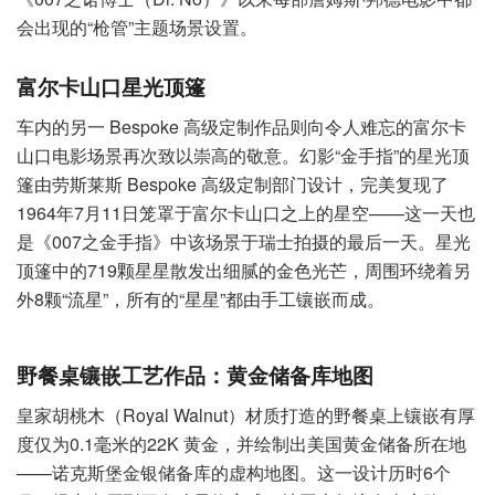
会出现的“枪管”主题场景设置。
富尔卡山口星光顶篷
车内的另一 Bespoke 高级定制作品则向令人难忘的富尔卡
山口电影场景再次致以崇高的敬意。幻影“金手指”的星光顶
篷由劳斯莱斯 Bespoke 高级定制部门设计，完美复现了
1964年7月11日笼罩于富尔卡山口之上的星空——这一天也
是《007之金手指》中该场景于瑞士拍摄的最后一天。星光
顶篷中的719颗星星散发出细腻的金色光芒，周围环绕着另
外8颗“流星”，所有的“星星”都由手工镶嵌而成。
野餐桌镶嵌工艺作品：黄金储备库地图
皇家胡桃木（Royal Walnut）材质打造的野餐桌上镶嵌有厚
度仅为0.1毫米的22K 黄金，并绘制出美国黄金储备所在地
——诺克斯堡金银储备库的虚构地图。这一设计历时6个