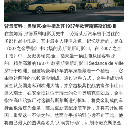
背景资料：奥瑞克·金手指及其1937年款劳斯莱斯幻影 III
在詹姆斯·邦德系列电影历史中，劳斯莱斯汽车曾于过往的
多部作品中现身。其中最令人津津乐道、记忆犹新的，是在
《007之金手指》中出场的劳斯莱斯幻影 III。在《007 之金
手指》中，反派奥瑞克·金手指乘坐一辆由随从怪客驾驶
的、精美高雅的1937年款劳斯莱斯幻影 III Sedanca de Ville
穿行于欧洲。但这辆豪华轿车的车身隐藏着一个秘密——它
由重达两吨的18K 黄金制成。通过这种方式，金手指成功将
黄金从英国走私到欧洲大陆，并穿越极具挑战的富尔卡山口
进入瑞士。在安全抵达位于瑞士的公司奥瑞克集团后，金手
指在高山冶炼厂对这辆劳斯莱斯进行拆卸，将黄金制成的车
身面板熔炼为金条，随后重新装配原装车身，并将其开回英
国，重复这一不法之旅。然而金手指的野心远不止于此。他
将自己最大的图谋命名为“大满贯行动”，计划令诺克斯堡金