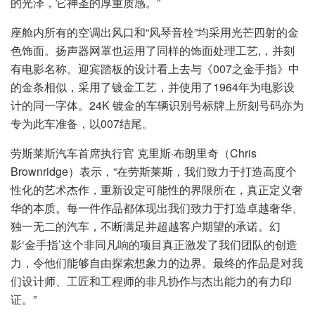
的光泽，它神圣的厚重质感。”
座舱内所有的空调出风口和“风琴音栓”均采用光芒四射的金
色饰面。扬声器网罩也运用了同样的饰面处理工艺,，并刻
有电影名称。迎宾踏板的设计看上去与《007之金手指》中
的金条相似，采用了镀金工艺，并使用了1964年为电影设
计的同一字体。24K 镀金的车辆识别号标牌上所刻号码亦为
专为此车准备，以007结尾。
劳斯莱斯汽车首席执行官 克里斯·布朗里奇（Chris
Brownridge）表示，“在劳斯莱斯，我们致力于打造高度个
性化的艺术杰作，重新设定可能性的界限所在，真正定义奢
华的本质。每一件作品都体现出我们致力于打造卓越奢华、
独一无二的汽车，不断满足并超越客户期望的承诺。幻
影‘金手指’这个非同凡响的项目真正激发了我们团队的创造
力，令他们能够自由探索想象力的边界。最终的作品是对我
们设计师、工匠和工程师的非凡协作与杰出能力的有力印
证。”