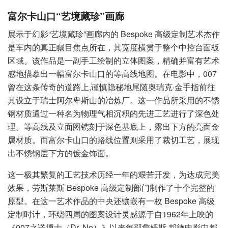
富尔卡山口“艺境藏珍”画廊
展示于幻影“艺境藏珍”画廊内的 Bespoke 高级定制艺术杰作
是车内的真正瞩目焦点所在，其宽度横贯于整个中控台面板
区域。该作品是一副手工绘制的立体图案，精确并富有艺术
感地描摹出一幅富尔卡山口的等高线地图。在电影中，007
曾在这条传奇的道路上,谨慎隐秘地尾随奥瑞克·金手指前往
其设立于瑞士阿尔卑斯山的冶炼厂。这一作品所采用的不锈
钢材质通过一种名为物理气相沉积的先进工艺进行了深色处
理。等高线及立面图镌刻于深色基底上，露出下方的亮面金
属材质。而富尔卡山口的路线位置则采用了裁切工艺，展现
出不锈钢层下方的镀金饰面。
这一极其繁复的工艺技术历经一年的艰苦开发，为达成完美
效果，劳斯莱斯 Bespoke 高级定制部门制作了十个完整的
原型。在这一艺术作品的中央还镶嵌有一枚 Bespoke 高级
定制时计，环绕四周的图案设计灵感源于自1962年上映的
《007之诺博士（Dr. No）》以来每部詹姆斯·邦德电影中都