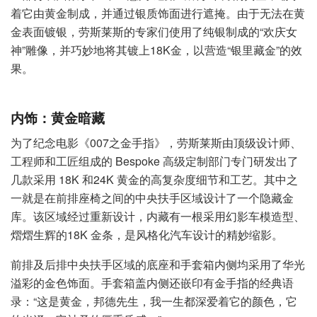
着它由黄金制成，并通过银质饰面进行遮掩。由于无法在黄
金表面镀银，劳斯莱斯的专家们使用了纯银制成的“欢庆女
神”雕像，并巧妙地将其镀上18K金，以营造“银里藏金”的效
果。
内饰：黄金暗藏
为了纪念电影《007之金手指》，劳斯莱斯由顶级设计师、
工程师和工匠组成的 Bespoke 高级定制部门专门研发出了
几款采用 18K 和24K 黄金的高复杂度细节和工艺。其中之
一就是在前排座椅之间的中央扶手区域设计了一个隐藏金
库。该区域经过重新设计，内藏有一根采用幻影车模造型、
熠熠生辉的18K 金条，是风格化汽车设计的精妙缩影。
前排及后排中央扶手区域的底座和手套箱内侧均采用了华光
溢彩的金色饰面。手套箱盖内侧还嵌印有金手指的经典语
录：“这是黄金，邦德先生，我一生都深爱着它的颜色，它