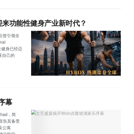
亚迎来功能性健身产业新时代？
拉松曾引领全
al
能性健身已经迈
西亚自己的
序幕
rhad，简
式宣告其备受
及公寓
入全面建设阶段。