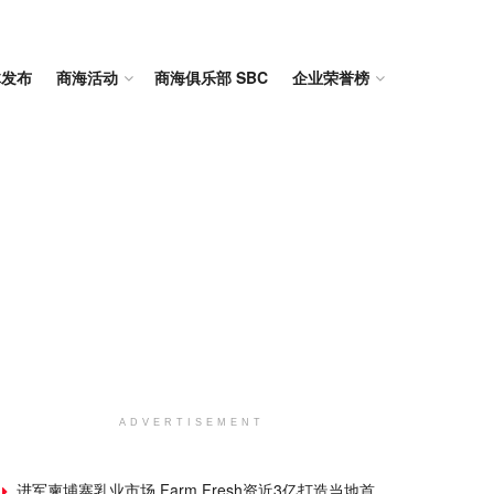
体发布
商海活动
商海俱乐部 SBC
企业荣誉榜
ADVERTISEMENT
进军柬埔寨乳业市场 Farm Fresh资近3亿打造当地首