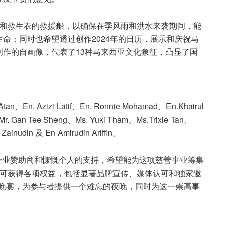
发动机和救生衣的救援船，以确保在季风雨和洪水来袭期间，能
命；同时也希望透过创作2024年的日历，展示和庆祝马
作的自画像，代表了13种马来西亚文化象征，凸显了国
. Azizi Latif、En. Ronnie Mohamad、En.Khairul
Mr. Gan Tee Sheng、Ms. Yuki Tham、Ms.Trixie Tan、
Zainudin 及 En Amirudin Ariffin。
来自企业赞助商和慷慨个人的支持，希望能为这项慈善事业筹集
商可获得各项权益，包括显著品牌宣传、媒体认可和独家邀
慈善晚宴，为参与者提供一个难忘的夜晚，同时为这一崇高事