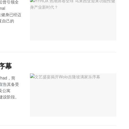
拉松曾引领全
al
能性健身已经迈
西亚自己的
序幕
rhad，简
式宣告其备受
及公寓
入全面建设阶段。