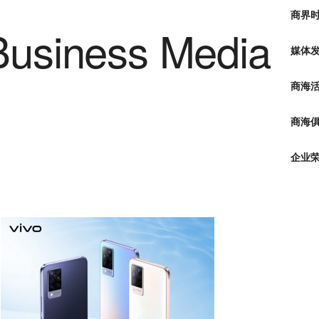
商界
媒体
商海
商海俱
企业