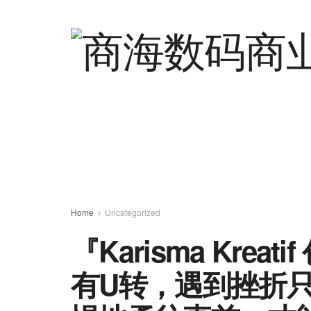
Home
Uncategorized
『Karisma Kre
有U转，遇到挫折