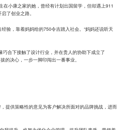
创办人。出生在小康之家的她，曾经有计划出国留学，但却遇上911
开启了创业之路。
经验，靠着妈妈给的750令吉踏入社会。“妈妈还说听天
机缘巧合下接触了设计行业，并在贵人的协助下成立了
ose”及坚韧不拔的决心，一步一脚印闯出一番事业。
造企业品牌，提供策略性的意见为客户解决所面对的品牌挑战，进而
不断自我提升，也努力优化企业管理，提升团队素质，带领着