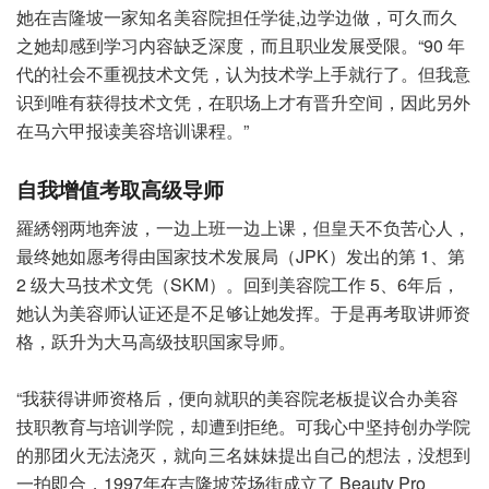
她在吉隆坡一家知名美容院担任学徒,边学边做，可久而久
之她却感到学习内容缺乏深度，而且职业发展受限。“90 年
代的社会不重视技术文凭，认为技术学上手就行了。但我意
识到唯有获得技术文凭，在职场上才有晋升空间，因此另外
在马六甲报读美容培训课程。”
自我增值考取高级导师
羅綉翎两地奔波，一边上班一边上课，但皇天不负苦心人，
最终她如愿考得由国家技术发展局（JPK）发出的第 1、第
2 级大马技术文凭（SKM）。回到美容院工作 5、6年后，
她认为美容师认证还是不足够让她发挥。于是再考取讲师资
格，跃升为大马高级技职国家导师。
“我获得讲师资格后，便向就职的美容院老板提议合办美容
技职教育与培训学院，却遭到拒绝。可我心中坚持创办学院
的那团火无法浇灭，就向三名妹妹提出自己的想法，没想到
一拍即合，1997年在吉隆坡茨场街成立了 Beauty Pro