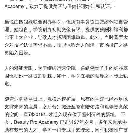
Academy，致力于提供美容与保健护理培训和认证。”
虽说由四姐妹联合创办学院，但所有事务皆由羅綉翎独自管
理。她坦言，学院创办初期资金有限，提供的薪酬和福利都
比不上大企业，导致人才招聘困难重重。此外，当时普罗大
众对技术认证需求不高，技职课程乏人问津，市场推广之路
更陷入困境。
人的潜能无限，为了继续运营学院，羅綉翎骨子里的好胜基
因驱动她一路披荆斩棘，终于，学院在她的领导之下步上轨
道。
随着业务蒸蒸日上，规模迅速扩展，原有的学院已经不足以
支撑未来的发展，之后分别搬迁至隆市陆佑路和蕉赖更宽敞
的空间，直到2019年才迁入现在位于雪州蒲种的新址。 至
今，Beauty Pro Academy 已走过27年岁月，多年来秉承协
助有梦想的人才，学习一门专业手艺理念，同时积极推广技