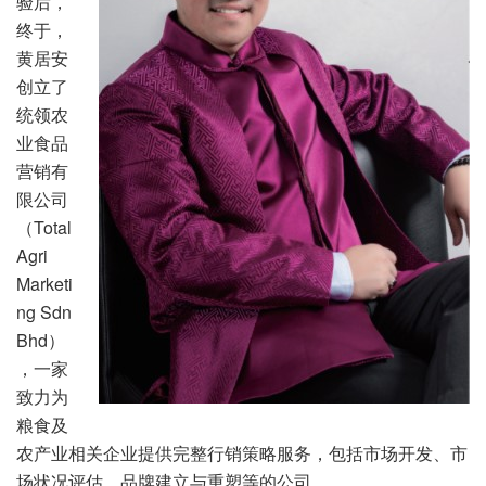
验后，
终于，
黄居安
创立了
统领农
业食品
营销有
限公司
（Total
Agri
Marketi
ng Sdn
Bhd）
，一家
致力为
粮食及
农产业相关企业提供完整行销策略服务，包括市场开发、市
场状况评估、品牌建立与重塑等的公司。