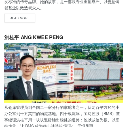
发标准的传奇品牌。她的故事，是一部以专业重塑尊严、以善意铸
就基业以致造就众人。
READ MORE
洪桂平 ANG KWEE PENG
从仓库管理员到全国二十家分行的掌舵者之一，从两百平方尺的小
办公室到十五英亩的物流基地。四十载沉浮，宝马控股（BMS）董
事经理洪桂平用一块块瓷砖铺出稳健的道路；他以诚信为根、以坚
持为骨，让 BMS 成为稳步驰骋的“宝马”，无惧风雨。