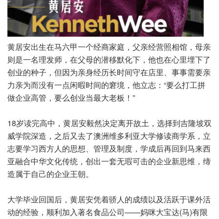
黄居安出生在马六甲一个经商家庭，父亲经营照相馆，母亲
则是一名理发师，在父母的潜移默化下，他也在心里埋下了
创业的种子，但因为亲身经历长时间守在店里、事事需要亲
力亲为而没有一点闲暇时间的窘境，他立志：“要么打工拼
做企业高管，要么创业当最大老板！”
18岁读完高中，黄居安毅然决定离开故土，选择到吉隆坡双
威学院深造，之后又去了澳洲维多利亚大学修读商学系，立
志要学习西方人的思想、管理及制度，学成后再回到马来西
亚融合中华文化传统，创出一套无瑕可击的企业新思维，缔
造属于自己的企业王朝。
大学毕业回国后，黄居安凭着骄人的成绩以及活跃于课外活
动的经验，顺利加入著名食品公司——妈咪大宝达(马)有限