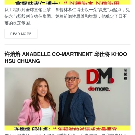
从工程师到全球直销巨擘，拿督林孝仁博士以一朵“灵芝”为起点，凭
信念与坚毅创立德信集团。凭着前瞻性思维和智慧，他奠定了日不
落的灵芝帝国。
READ MORE
许熔熔 ANABELLE CO-MARTINENT 邱仕将 KHOO
HSU CHUANG