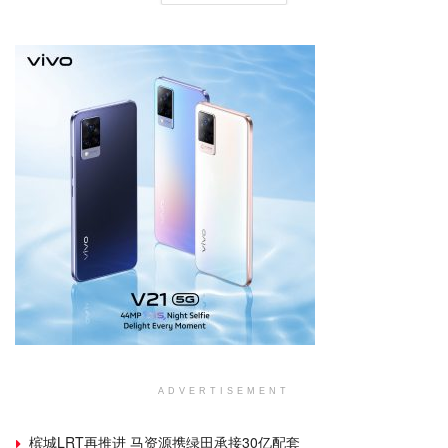
ADVERTISEMENT
槟城LRT再推进 马资源携绿田承接30亿配套