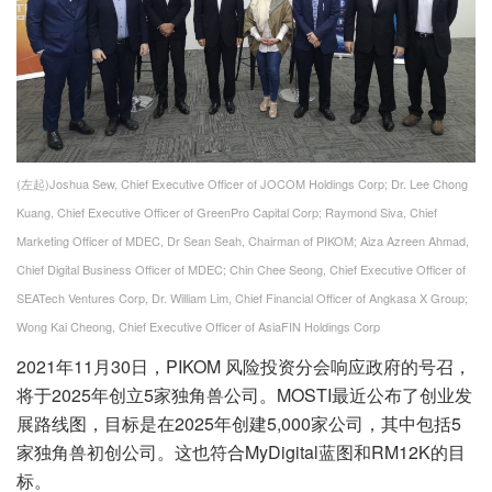
(左起)Joshua Sew, Chief Executive Officer of JOCOM Holdings Corp; Dr. Lee Chong
Kuang, Chief Executive Officer of GreenPro Capital Corp; Raymond Siva, Chief
Marketing Officer of MDEC, Dr Sean Seah, Chairman of PIKOM; Aiza Azreen Ahmad,
Chief Digital Business Officer of MDEC; Chin Chee Seong, Chief Executive Officer of
SEATech Ventures Corp, Dr. William Lim, Chief Financial Officer of Angkasa X Group;
Wong Kai Cheong, Chief Executive Officer of AsiaFIN Holdings Corp
2021年11月30日，PIKOM 风险投资分会响应政府的号召，
将于2025年创立5家独角兽公司。MOSTI最近公布了创业发
展路线图，目标是在2025年创建5,000家公司，其中包括5
家独角兽初创公司。这也符合MyDigital蓝图和RM12K的目
标。