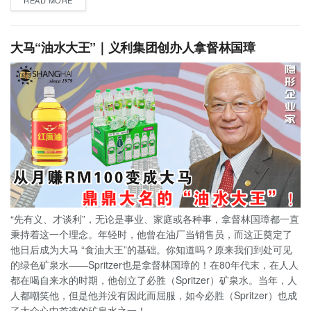
大马“油水大王”｜义利集团创办人拿督林国璋
“先有义、才谈利”，无论是事业、家庭或各种事，拿督林国璋都一直
秉持着这一个理念。年轻时，他曾在油厂当销售员，而这正奠定了
他日后成为大马 “食油大王”的基础。你知道吗？原来我们到处可见
的绿色矿泉水——Spritzer也是拿督林国璋的！在80年代末，在人人
都在喝自来水的时期，他创立了必胜（Spritzer）矿泉水。当年，人
人都嘲笑他，但是他并没有因此而屈服，如今必胜（Spritzer）也成
了大众心中首选的矿泉水之一！