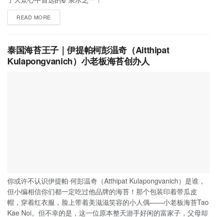
READ MORE
泰国海苔王子｜伊提帕柯彭温奇（Aitthipat
Kulapongvanich）小老板海苔创办人
你或许不认识伊提帕·何彭温奇（Atthipat Kulapongvanich）是谁，
但小编相信你们都一定吃过他品牌的海苔！那个包装印着带瓜皮
帽，穿着红衣服，脸上带着美滋滋笑容的小人偶——小老板海苔Tao
Kae Noi。但不幸的是，这一位原本整天游手好闲的富家子，父母却