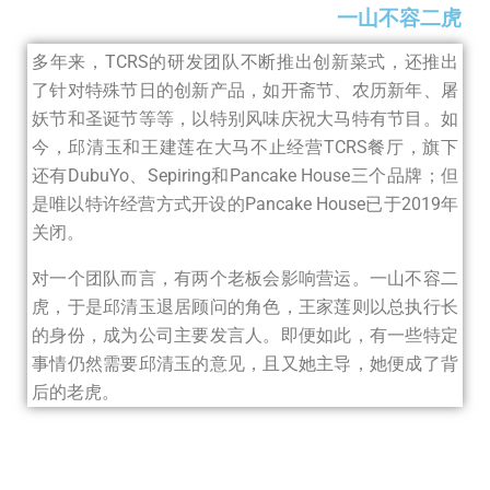
一山不容二虎
多年来，TCRS的研发团队不断推出创新菜式，还推出
了针对特殊节日的创新产品，如开斋节、农历新年、屠
妖节和圣诞节等等，以特别风味庆祝大马特有节目。如
今，邱清玉和王建莲在大马不止经营TCRS餐厅，旗下
还有DubuYo、Sepiring和Pancake House三个品牌；但
是唯以特许经营方式开设的Pancake House已于2019年
关闭。
对一个团队而言，有两个老板会影响营运。一山不容二
虎，于是邱清玉退居顾问的角色，王家莲则以总执行长
的身份，成为公司主要发言人。即便如此，有一些特定
事情仍然需要邱清玉的意见，且又她主导，她便成了背
后的老虎。