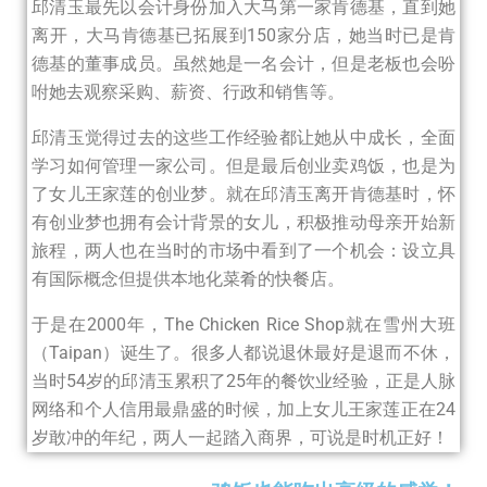
邱清玉最先以会计身份加入大马第一家肯德基，直到她
离开，大马肯德基已拓展到150家分店，她当时已是肯
德基的董事成员。虽然她是一名会计，但是老板也会吩
咐她去观察采购、薪资、行政和销售等。
邱清玉觉得过去的这些工作经验都让她从中成长，全面
学习如何管理一家公司。但是最后创业卖鸡饭，也是为
了女儿王家莲的创业梦。就在邱清玉离开肯德基时，怀
有创业梦也拥有会计背景的女儿，积极推动母亲开始新
旅程，两人也在当时的市场中看到了一个机会：设立具
有国际概念但提供本地化菜肴的快餐店。
于是在2000年，The Chicken Rice Shop就在雪州大班
（Taipan）诞生了。
很多人都说退休最好是退而不休，
当时54岁的邱清玉累积了25年的餐饮业经验，正是人脉
网络和个人信用最鼎盛的时候，加上女儿王家莲正在24
岁敢冲的年纪，两人一起踏入商界，可说是时机正好！