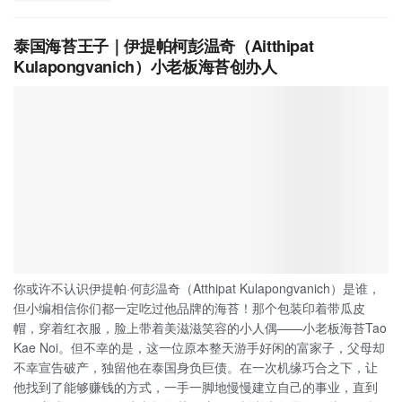
泰国海苔王子｜伊提帕柯彭温奇（Aitthipat
Kulapongvanich）小老板海苔创办人
你或许不认识伊提帕·何彭温奇（Atthipat Kulapongvanich）是谁，
但小编相信你们都一定吃过他品牌的海苔！那个包装印着带瓜皮
帽，穿着红衣服，脸上带着美滋滋笑容的小人偶——小老板海苔Tao
Kae Noi。但不幸的是，这一位原本整天游手好闲的富家子，父母却
不幸宣告破产，独留他在泰国身负巨债。在一次机缘巧合之下，让
他找到了能够赚钱的方式，一手一脚地慢慢建立自己的事业，直到