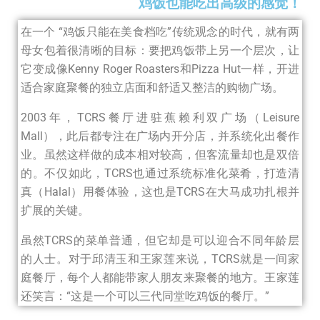
鸡饭也能吃出高级的感觉！
在一个 “鸡饭只能在美食档吃”传统观念的时代，就有两
母女包着很清晰的目标：要把鸡饭带上另一个层次，让
它变成像Kenny Roger Roasters和Pizza Hut一样，开进
适合家庭聚餐的独立店面和舒适又整洁的购物广场。
2003年，TCRS餐厅进驻蕉赖利双广场（Leisure
Mall），此后都专注在广场内开分店，并系统化出餐作
业。虽然这样做的成本相对较高，但客流量却也是双倍
的。不仅如此，TCRS也通过系统标准化菜肴，打造清
真（Halal）用餐体验，这也是TCRS在大马成功扎根并
扩展的关键。
虽然TCRS的菜单普通，但它却是可以迎合不同年龄层
的人士。对于邱清玉和王家莲来说，TCRS就是一间家
庭餐厅，每个人都能带家人朋友来聚餐的地方。王家莲
还笑言：“这是一个可以三代同堂吃鸡饭的餐厅。”