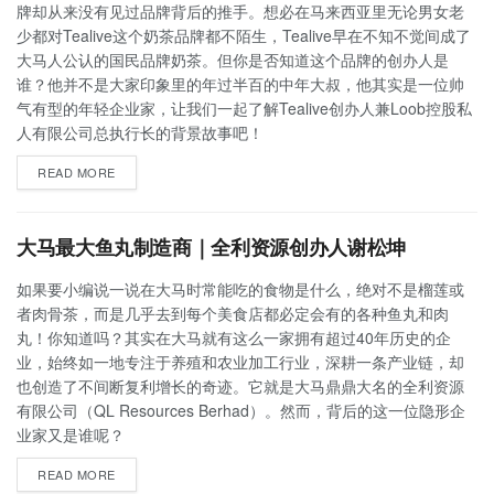
牌却从来没有见过品牌背后的推手。想必在马来西亚里无论男女老
少都对Tealive这个奶茶品牌都不陌生，Tealive早在不知不觉间成了
大马人公认的国民品牌奶茶。但你是否知道这个品牌的创办人是
谁？他并不是大家印象里的年过半百的中年大叔，他其实是一位帅
气有型的年轻企业家，让我们一起了解Tealive创办人兼Loob控股私
人有限公司总执行长的背景故事吧！
READ MORE
大马最大鱼丸制造商｜全利资源创办人谢松坤
如果要小编说一说在大马时常能吃的食物是什么，绝对不是榴莲或
者肉骨茶，而是几乎去到每个美食店都必定会有的各种鱼丸和肉
丸！你知道吗？其实在大马就有这么一家拥有超过40年历史的企
业，始终如一地专注于养殖和农业加工行业，深耕一条产业链，却
也创造了不间断复利增长的奇迹。它就是大马鼎鼎大名的全利资源
有限公司（QL Resources Berhad）。然而，背后的这一位隐形企
业家又是谁呢？
READ MORE