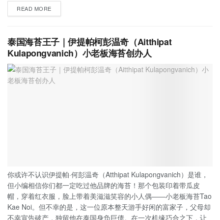
READ MORE
泰国海苔王子｜伊提帕柯彭温奇（Aitthipat
Kulapongvanich）小老板海苔创办人
你或许不认识伊提帕·何彭温奇（Atthipat Kulapongvanich）是谁，
但小编相信你们都一定吃过他品牌的海苔！那个包装印着带瓜皮
帽，穿着红衣服，脸上带着美滋滋笑容的小人偶——小老板海苔Tao
Kae Noi。但不幸的是，这一位原本整天游手好闲的富家子，父母却
不幸宣告破产，独留他在泰国身负巨债。在一次机缘巧合之下，让