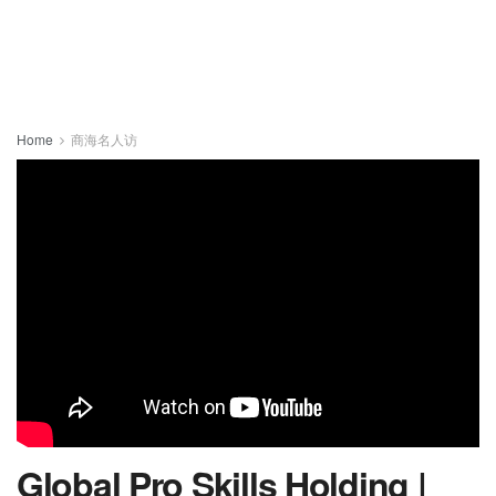
Home
商海名人访
Global Pro Skills Holding |