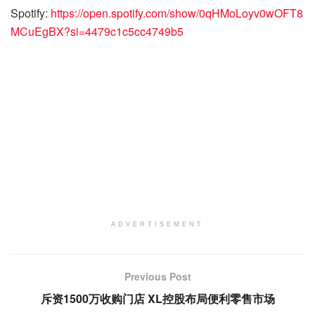
Spotify:
https://open.spotify.com/show/0qHMoLoyv0wOFT8
MCuEgBX?si=4479c1c5cc4749b5
ADVERTISEMENT
Previous Post
斥资1500万收购门店 XL控股布局便利零售市场