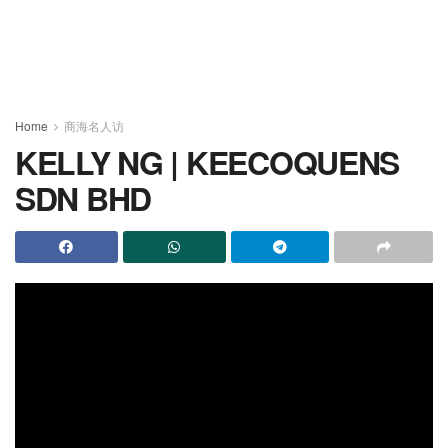
Home
商海名人访
KELLY NG | KEECOQUENS
SDN BHD