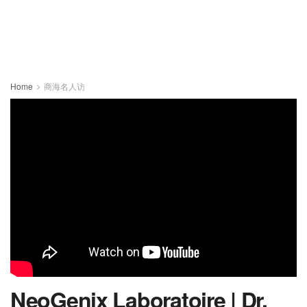
Home
商海名人访
NeoGenix Laboratoire | Dr.