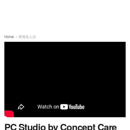
Home
商海名人访
PC Studio by Concept Care