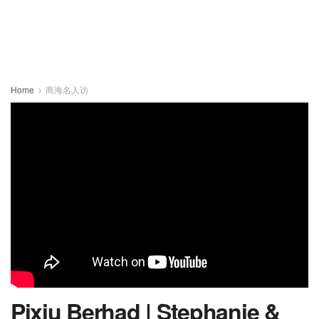
Home
商海名人访
Pixiu Berhad | Stephanie &