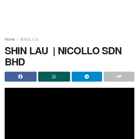
Home
商海名人访
SHIN LAU | NICOLLO SDN
BHD