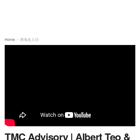
Home
商海名人访
TMC Advisory | Albert Teo &