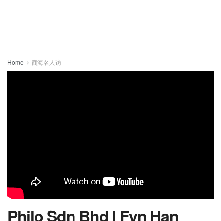
Home
商海名人访
Philo Sdn Bhd | Fyn Han